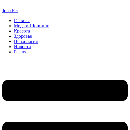
Перейти
к
Jona Fer
содержимому
Главная
Мода и Шоппинг
Красота
Здоровье
Психология
Новости
Разное