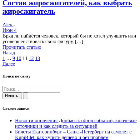
Состав жиросжигателей, как выбрать
жиросжигатель
Alex
-
Июн 4
Вряд ли найдётся человек, который бы не хотел улучшить или
усовершенствовать свою фигуру, […]
Прочитать статью
Навигация
Назад
Навигация
Страница
Страница
Страница
Страница
Страница
Страница
1
…
9
10
11
12
13
по
Навигация
Далее
по
записям
по
записям
Поиск по сайту
записям
Свежие записи
Новости ополчения Донбасса: обзор событий, ключевые
источники и как следить за ситуацией
Билеты Екатеринбург – Санкт-Петербург на самолет c
KupiBilet: как купить дешево и без проблем