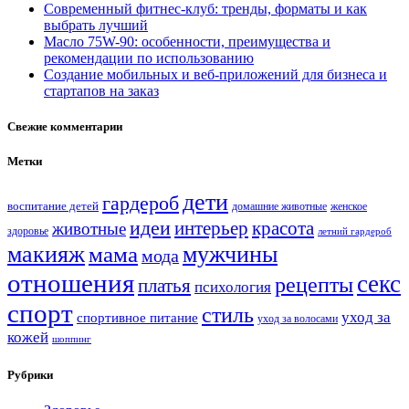
Современный фитнес-клуб: тренды, форматы и как
выбрать лучший
Масло 75W-90: особенности, преимущества и
рекомендации по использованию
Создание мобильных и веб-приложений для бизнеса и
стартапов на заказ
Свежие комментарии
Метки
дети
гардероб
воспитание детей
домашние животные
женское
идеи
интерьер
красота
животные
здоровье
летний гардероб
мужчины
макияж
мама
мода
отношения
секс
рецепты
платья
психология
спорт
стиль
уход за
спортивное питание
уход за волосами
кожей
шоппинг
Рубрики