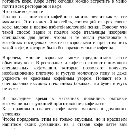
готовить кофе. Кофе латте сегодня можно встретить
в меню
почти всех ресторанов и кафе.
Что такое кофе латте
Полное название этого кофейного напитка звучит как «латте
макиато». Это слоистый коктейль, состоящий из трех слоев:
кофе, молока и крепко взбитой молочной пенки. Говорят, что
такой способ варки и подачи кофе итальянцы изобрели
специально для детей, чтобы и те могли участвовать в
кофейных посиделках вместе со взрослыми и при этом пить
такой кофе, в котором было бы гораздо меньше кофеина.
Впрочем, многие взрослые также предпочитают латте
обычному кофе. В ресторанах и кафе его готовят с помощью
специальных кофемашин, которые позволяют получать
необыкновенно плотную и густую молочную пену и даже
украсить ее красивым кофейным узором. Подают его в
специальных высоких стеклянных бокалах, что будет ничуть
не хуже.
В последнее время в магазинах появились бытовые
кофемашины с функцией приготовления кофе латте.
Как правильно сварить кофе латте макиато в домашних
условиях
Чтобы порадовать этим не только вкусным, но и красивым
напитком своих домашних, на 1 стакан кофе латте вам