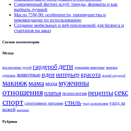
Современный фитнес-клуб: тренды, форматы и как
выбрать лучший
Масло 75W-90: особенности, преимущества и
рекомендации по использованию
Создание мобильных и веб-приложений для бизнеса и
стартапов на заказ
Свежие комментарии
Метки
дети
гардероб
воспитание детей
домашние животные
женское
идеи
интерьер
красота
животные
здоровье
летний гардероб
мужчины
макияж
мама
мода
отношения
секс
рецепты
платья
психология
спорт
стиль
уход за
спортивное питание
уход за волосами
кожей
шоппинг
Рубрики