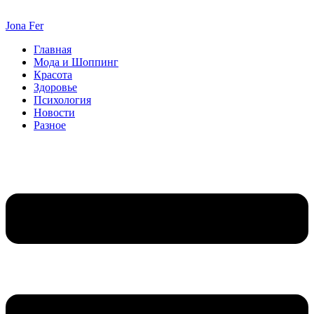
Перейти
к
Jona Fer
содержимому
Главная
Мода и Шоппинг
Красота
Здоровье
Психология
Новости
Разное