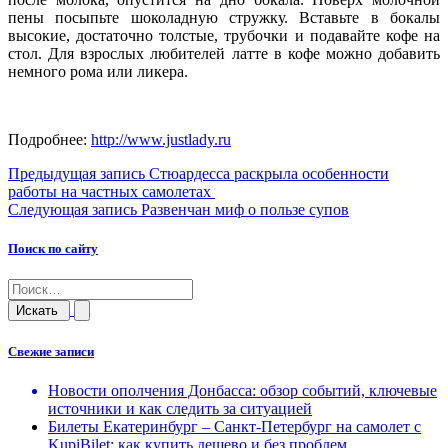
пены посыпьте шоколадную стружку. Вставьте в бокалы
высокие, достаточно толстые, трубочки и подавайте кофе на
стол. Для взрослых любителей латте в кофе можно добавить
немного рома или ликера.
Подробнее:
http://www.justlady.ru
Навигация
Предыдущая запись
Стюардесса раскрыла особенности
работы на частных самолетах
по
Навигация
Следующая запись
Развенчан миф о пользе супов
записям
по
Поиск по сайту
записям
Свежие записи
Новости ополчения Донбасса: обзор событий, ключевые
источники и как следить за ситуацией
Билеты Екатеринбург – Санкт-Петербург на самолет c
KupiBilet: как купить дешево и без проблем