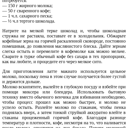
потребуется:
— 150 г жирного молока;
— 50 г сваренного кофе;
— 1 ч.л. сахарного песка;
— ½ ч.л тертого шоколада.
Натрите на мелкой терке шоколад и, чтобы шоколадная
стружка не растаяла, поставьте ее в холодильник. Обжарьте
кофейные зерна на горячей раскаленной сковороде, постоянно
помешивая, до появления маслянистого блеска. Дайте зернам
слегка остыть и перемелите в кофемолке как можно мельче.
Сварите в турке обычный кофе без сахара в тех пропорциях,
как вы любите, и процедите его через мелкое сито.
Для приготовления латте макиато используется цельное
молоко, поскольку пена в этом случае получается более густой
и держится дольше.
Молоко вскипятите, вылейте в глубокую посуду и взбейте при
помощи миксера или блендера. Использовать бытовую
технику вместо обычного венчика для взбивания необходимо,
чтобы процесс прошел как можно быстрее, и молоко не
успело остыть. Разлейте молоко по стаканам, чтобы пенка
поднялась вверх, а затем тонкой струйкой аккуратно влейте в
стаканы процеженный горячий кофе. Благодаря разнице
температур и плотности, кофе, несмотря на то, что наливается
после молока, опустится на дно бокала. Поверх молочной