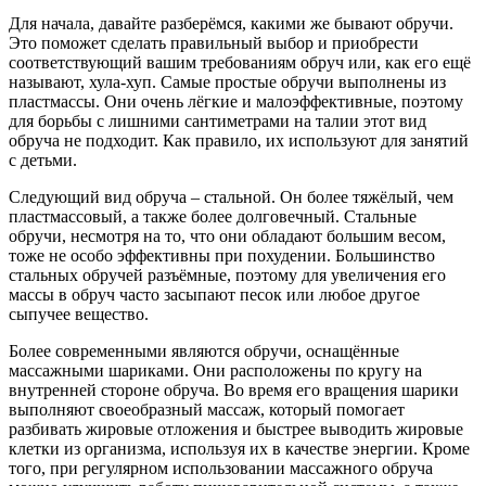
Для начала, давайте разберёмся, какими же бывают обручи.
Это поможет сделать правильный выбор и приобрести
соответствующий вашим требованиям обруч или, как его ещё
называют, хула-хуп. Самые простые обручи выполнены из
пластмассы. Они очень лёгкие и малоэффективные, поэтому
для борьбы с лишними сантиметрами на талии этот вид
обруча не подходит. Как правило, их используют для занятий
с детьми.
Следующий вид обруча – стальной. Он более тяжёлый, чем
пластмассовый, а также более долговечный. Стальные
обручи, несмотря на то, что они обладают большим весом,
тоже не особо эффективны при похудении. Большинство
стальных обручей разъёмные, поэтому для увеличения его
массы в обруч часто засыпают песок или любое другое
сыпучее вещество.
Более современными являются обручи, оснащённые
массажными шариками. Они расположены по кругу на
внутренней стороне обруча. Во время его вращения шарики
выполняют своеобразный массаж, который помогает
разбивать жировые отложения и быстрее выводить жировые
клетки из организма, используя их в качестве энергии. Кроме
того, при регулярном использовании массажного обруча