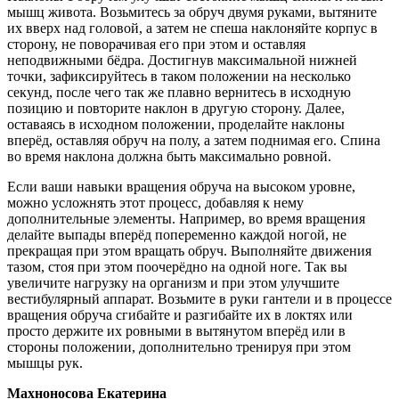
мышц живота. Возьмитесь за обруч двумя руками, вытяните
их вверх над головой, а затем не спеша наклоняйте корпус в
сторону, не поворачивая его при этом и оставляя
неподвижными бёдра. Достигнув максимальной нижней
точки, зафиксируйтесь в таком положении на несколько
секунд, после чего так же плавно вернитесь в исходную
позицию и повторите наклон в другую сторону. Далее,
оставаясь в исходном положении, проделайте наклоны
вперёд, оставляя обруч на полу, а затем поднимая его. Спина
во время наклона должна быть максимально ровной.
Если ваши навыки вращения обруча на высоком уровне,
можно усложнять этот процесс, добавляя к нему
дополнительные элементы. Например, во время вращения
делайте выпады вперёд попеременно каждой ногой, не
прекращая при этом вращать обруч. Выполняйте движения
тазом, стоя при этом поочерёдно на одной ноге. Так вы
увеличите нагрузку на организм и при этом улучшите
вестибулярный аппарат. Возьмите в руки гантели и в процессе
вращения обруча сгибайте и разгибайте их в локтях или
просто держите их ровными в вытянутом вперёд или в
стороны положении, дополнительно тренируя при этом
мышцы рук.
Махноносова Екатерина