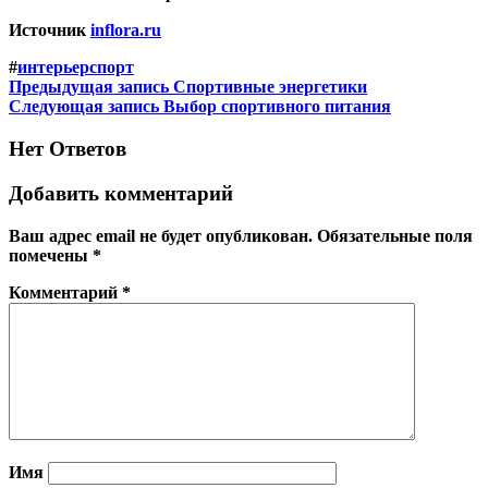
Источник
inflora.ru
#
интерьер
спорт
Навигация
Предыдущая запись
Спортивные энергетики
Навигация
Следующая запись
Выбор спортивного питания
по
по
записям
Нет Ответов
записям
Добавить комментарий
Ваш адрес email не будет опубликован.
Обязательные поля
помечены
*
Комментарий
*
Имя