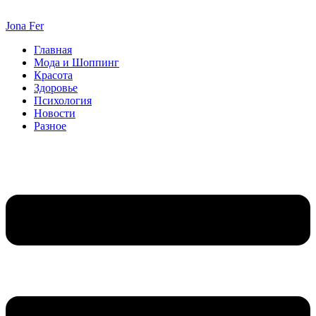
Перейти
к
Jona Fer
содержимому
Главная
Мода и Шоппинг
Красота
Здоровье
Психология
Новости
Разное