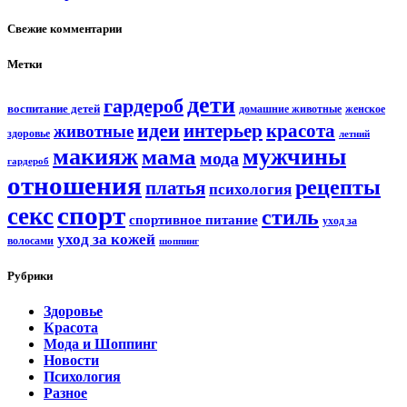
Свежие комментарии
Метки
дети
гардероб
воспитание детей
домашние животные
женское
идеи
интерьер
красота
животные
здоровье
летний
мужчины
макияж
мама
мода
гардероб
отношения
рецепты
платья
психология
спорт
секс
стиль
спортивное питание
уход за
уход за кожей
волосами
шоппинг
Рубрики
Здоровье
Красота
Мода и Шоппинг
Новости
Психология
Разное